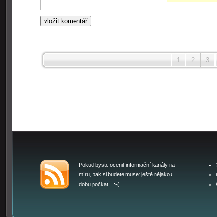
1
2
3
Pokud byste ocenili informační kanály na
míru, pak si budete muset ještě nějakou
dobu počkat... :-(