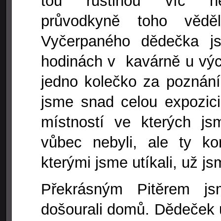
tou ruštinou víc ne
průvodkyně toho vědě
Vyčerpaného dědečka j
hodinách v kavárně u vých
jedno kolečko za poznání
jsme snad celou expozici,
místností ve kterých js
vůbec nebyli, ale ty ko
kterými jsme utíkali, už js
Překrásným Pitěrem js
došourali domů. Dědeček 