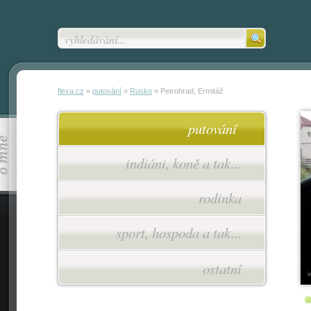
vyhledávání...
flexa.cz
»
putování
»
Rusko
»
Petrohrad, Ermitáž
o mně
putování
indiáni, koně a tak...
rodinka
sport, hospoda a tak...
ostatní
i