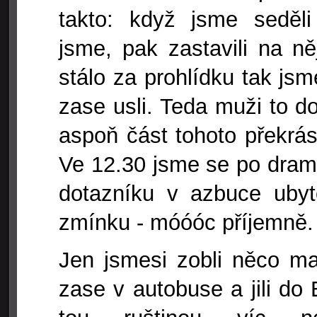
takto: když jsme seděli
jsme, pak zastavili na n
stálo za prohlídku tak js
zase usli. Teda muži to d
aspoň část tohoto překrá
Ve 12.30 jsme se po dram
dotazníku v azbuce ubyto
zmínku - móóóc příjemně.
Jen jsmesi zobli něco ma
zase v autobuse a jili do